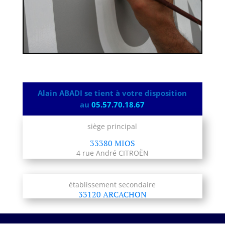
Alain ABADI se tient à votre disposition
au
05.57.70.18.67
siège principal
33380 MIOS
4 rue André CITROËN
établissement secondaire
33120 ARCACHON