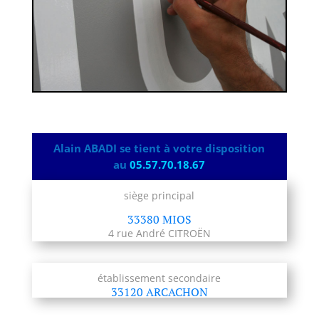
Alain ABADI se tient à votre disposition
au
05.57.70.18.67
siège principal
33380 MIOS
4 rue André CITROËN
établissement secondaire
33120 ARCACHON