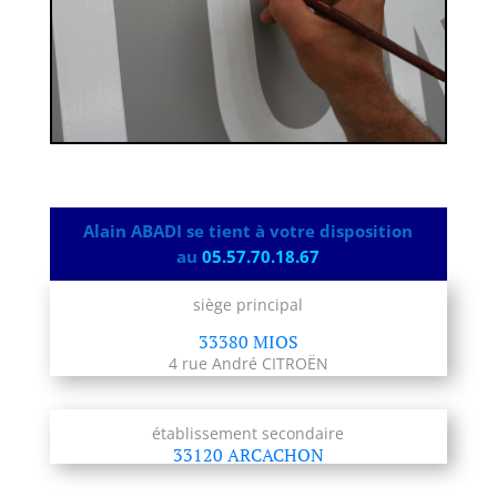
Alain ABADI se tient à votre disposition
au
05.57.70.18.67
siège principal
33380 MIOS
4 rue André CITROËN
établissement secondaire
33120 ARCACHON