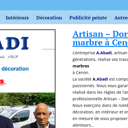
Intérieurs
Décoration
Publicité peinte
Autre
Artisan – Dor
marbre à Ce
L’entreprise
A.Abadi
, artisa
générations, réalise vos tra
marbres
à Cenon.
La société
A.Abadi
est compo
passionnés. Nous vous garant
réalisé dans les règles de l’
professionnelle Artisan – Dor
Nous exerçons dans de nombr
décoration, en intérieur et 
en mesure de vous proposer 
alentours…