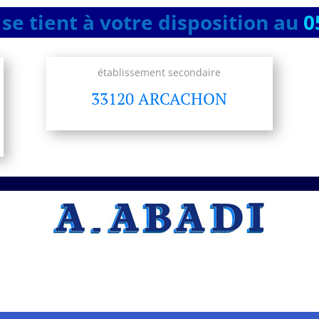
se tient à votre disposition au
0
établissement secondaire
33120 ARCACHON
A.ABADI Entreprise
professionnelle Artisan –
Dorure, imitation bois et
marbre
à Cenon
Vous recherchez un artisan
Artisan –
Dorure, imitation bois et marbre
,