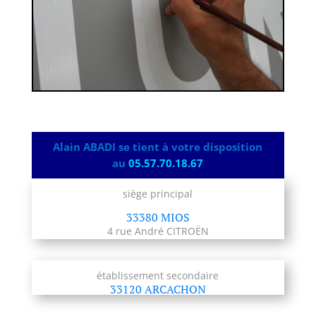
Alain ABADI se tient à votre disposition
au
05.57.70.18.67
siège principal
33380 MIOS
4 rue André CITROËN
établissement secondaire
33120 ARCACHON