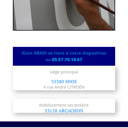
Alain ABADI se tient à votre disposition
au
05.57.70.18.67
siège principal
33380 MIOS
4 rue André CITROËN
établissement secondaire
33120 ARCACHON