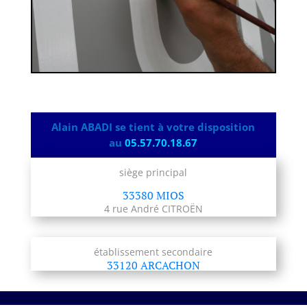
Alain ABADI se tient à votre disposition
au
05.57.70.18.67
siège principal
33380 MIOS
4 rue André CITROËN
établissement secondaire
33120 ARCACHON