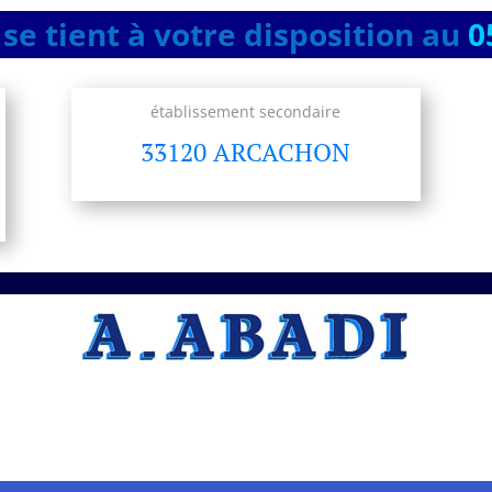
se tient à votre disposition au
0
établissement secondaire
33120 ARCACHON
A.ABADI Entreprise
professionnelle Artisan –
Peintre – peinture
extérieur façade
à Bègles
Vous recherchez un artisan
Artisan –
Peintre – peinture extérieur façade
,