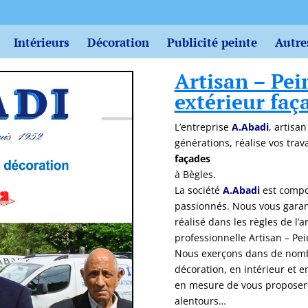
Intérieurs
Décoration
Publicité peinte
Autre
Artisan – Pei
extérieur faç
L’entreprise
A.Abadi
, artisa
générations, réalise vos tra
façades
à Bègles.
La société
A.Abadi
est compo
passionnés. Nous vous garant
réalisé dans les règles de l’
professionnelle Artisan – Pei
Nous exerçons dans de nombr
décoration, en intérieur et 
en mesure de vous proposer d
alentours…