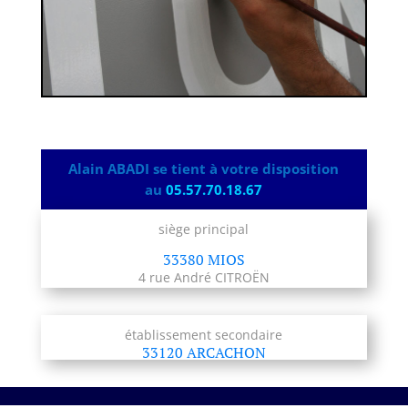
Alain ABADI se tient à votre disposition
au
05.57.70.18.67
siège principal
33380 MIOS
4 rue André CITROËN
établissement secondaire
33120 ARCACHON