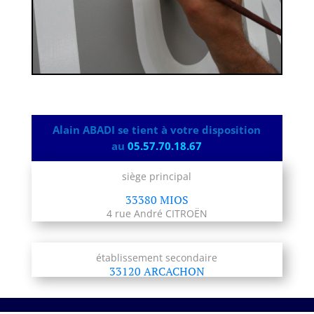
Alain ABADI se tient à votre disposition
au
05.57.70.18.67
siège principal
33380 MIOS
4 rue André CITROËN
établissement secondaire
33120 ARCACHON