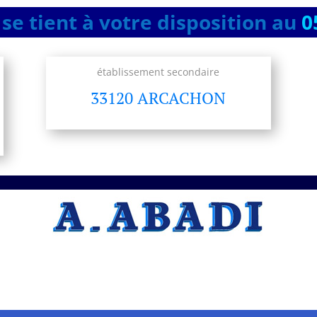
se tient à votre disposition au
0
établissement secondaire
33120 ARCACHON
A.ABADI Entreprise
professionnelle Artisan –
Peintre – peinture
intérieure
à Bègles
Vous recherchez un artisan
Artisan –
Peintre – peinture intérieure
, l’entreprise