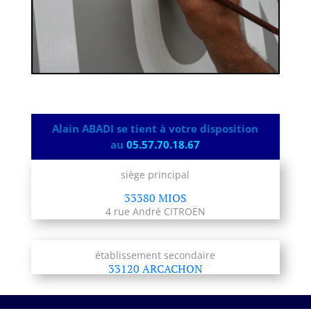
Alain ABADI se tient à votre disposition
au
05.57.70.18.67
siège principal
33380 MIOS
4 rue André CITROËN
établissement secondaire
33120 ARCACHON