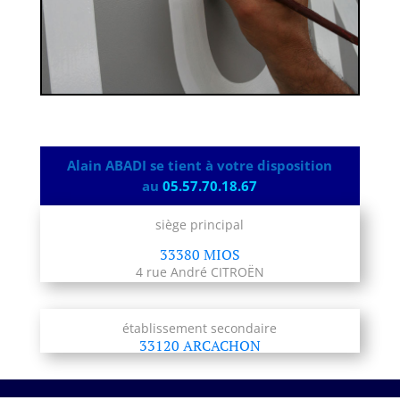
Alain ABADI se tient à votre disposition
au
05.57.70.18.67
siège principal
33380 MIOS
4 rue André CITROËN
établissement secondaire
33120 ARCACHON