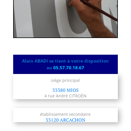
Alain ABADI se tient à votre disposition
au
05.57.70.18.67
siège principal
33380 MIOS
4 rue André CITROËN
établissement secondaire
33120 ARCACHON