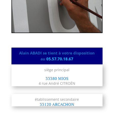
Alain ABADI se tient à votre disposition
au
05.57.70.18.67
siège principal
33380 MIOS
4 rue André CITROËN
établissement secondaire
33120 ARCACHON