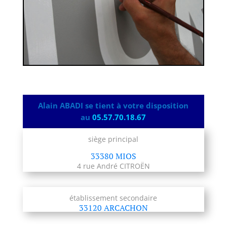
Alain ABADI se tient à votre disposition
au
05.57.70.18.67
siège principal
33380 MIOS
4 rue André CITROËN
établissement secondaire
33120 ARCACHON