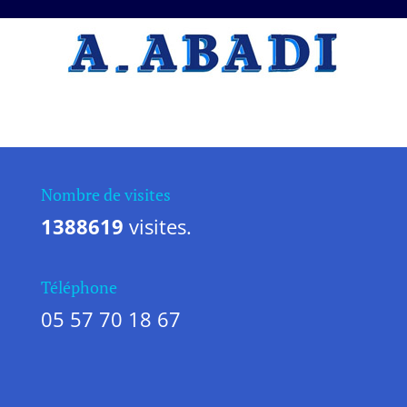
A.ABADI Entreprise professionnelle
Artisan – Plâtrier – plâtres, cloisons,
plafonds
sur le Le Barp
Vous recherchez un artisan
Artisan –
Plâtrier – plâtres, cloisons, plafonds
,
l’entreprise A.Abadi artisans peintres
décorateurs réalise vos travaux
sur le Le Barp. Faîtes appel à un artisan
professionnel, c’est la garantie d’un travail
de qualité et durable dans le temps.
Nombre de visites
Comment trouver Artisan – Plâtrier –
1388619
visites.
plâtres, cloisons, plafonds&nbsp
sur le Le Barp ?
Contactez l’entreprise
A.Abadi
. Nous
intervenons sur le Le Barp. Nous étudions
votre projet dans les règles de l’art pour
Téléphone
vous proposer une réalisation
correspondant à votre votre image, sur votre
05 57 70 18 67
maison, ou bâtiment commercial.
Un professionnel du batiment sur sur le
Le Barp
Vous souhaitez réaliser des travaux sur sur
le Le Barp pour votre maison, façade,