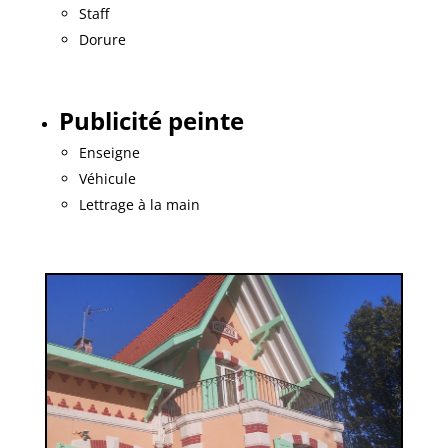
Staff
Dorure
Publicité peinte
Enseigne
Véhicule
Lettrage à la main