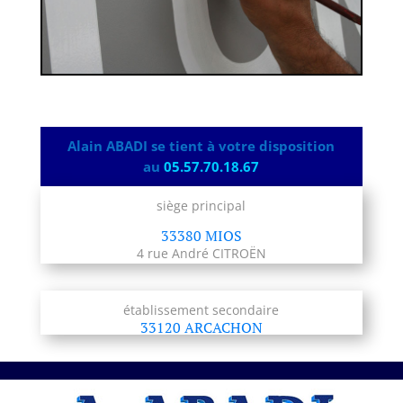
Alain ABADI se tient à votre disposition
au
05.57.70.18.67
siège principal
33380 MIOS
4 rue André CITROËN
établissement secondaire
33120 ARCACHON
A.ABADI Entreprise professionnelle