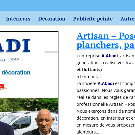
Intérieurs
Décoration
Publicité peinte
Autre
Artisan – Pos
planchers, p
L’entreprise
A.Abadi
, artisa
générations, réalise vos tra
et flottants)
à Lormont.
La société
A.Abadi
est compo
passionnés. Nous vous garant
réalisé dans les règles de l’
professionnelle Artisan – Po
Nous exerçons dans de nombr
décoration, en intérieur et 
en mesure de vous proposer 
alentours…