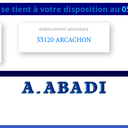
se tient à votre disposition au
0
établissement secondaire
33120 ARCACHON
A.ABADI Entreprise
professionnelle Artisan –
Poseur – pose de
planchers, parquets
à Lormont
Vous recherchez un artisan
Artisan –
Poseur – pose de planchers, parquets
,