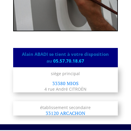
Alain ABADI se tient à votre disposition
au
05.57.70.18.67
siège principal
33380 MIOS
4 rue André CITROËN
établissement secondaire
33120 ARCACHON