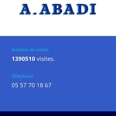
A.ABADI Entreprise professionnelle
Artisan – Ravalement de façade maison
à Biscarrosse
Vous recherchez un artisan
Artisan –
Ravalement de façade maison
, l’entreprise
A.Abadi artisans peintres décorateurs
réalise vos travaux
à Biscarrosse. Faîtes appel à un artisan
professionnel, c’est la garantie d’un travail
de qualité et durable dans le temps.
Nombre de visites
Comment trouver Artisan – Ravalement
de façade maison&nbsp
1390510
visites.
à Biscarrosse ?
Contactez l’entreprise
A.Abadi
. Nous
intervenons à Biscarrosse. Nous étudions
votre projet dans les règles de l’art pour
vous proposer une réalisation
Téléphone
correspondant à votre votre image, sur votre
maison, ou bâtiment commercial.
05 57 70 18 67
Un professionnel du batiment sur à
Biscarrosse
Vous souhaitez réaliser des travaux sur à
Biscarrosse pour votre maison, façade,
bâtiment commercial ? Ne cherchez plus,
contactez l’entreprise d’artisans peintres
décorateurs A.Abadi, des professionnels