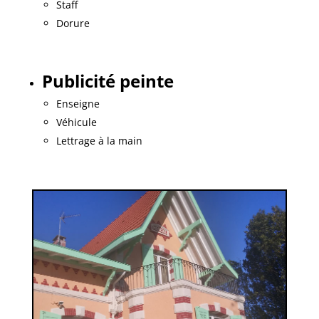
Staff
Dorure
Publicité peinte
Enseigne
Véhicule
Lettrage à la main