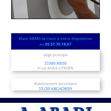
Alain ABADI se tient à votre disposition
au
05.57.70.18.67
siège principal
33380 MIOS
4 rue André CITROËN
établissement secondaire
33120 ARCACHON
A.ABADI Entreprise professionnelle