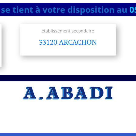
se tient à votre disposition au
0
établissement secondaire
33120 ARCACHON
A.ABADI Entreprise
professionnelle Artisan –
Ravalement de façade
maison
à La Teste
Vous recherchez un artisan
Artisan –
Ravalement de façade maison
, l’entreprise