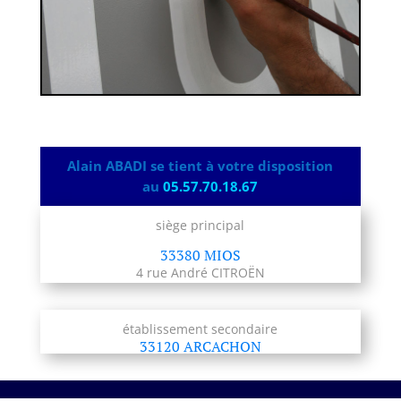
Alain ABADI se tient à votre disposition
au
05.57.70.18.67
siège principal
33380 MIOS
4 rue André CITROËN
établissement secondaire
33120 ARCACHON