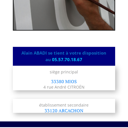
Alain ABADI se tient à votre disposition
au
05.57.70.18.67
siège principal
33380 MIOS
4 rue André CITROËN
établissement secondaire
33120 ARCACHON