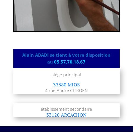
Alain ABADI se tient à votre disposition
au
05.57.70.18.67
siège principal
33380 MIOS
4 rue André CITROËN
établissement secondaire
33120 ARCACHON