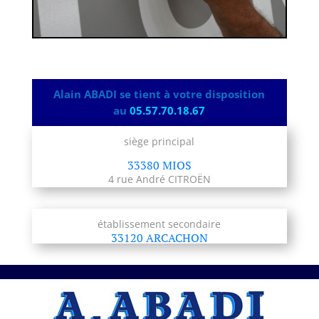
Alain ABADI se tient à votre disposition
au
05.57.70.18.67
siège principal
33380 MIOS
4 rue André CITROËN
établissement secondaire
33120 ARCACHON
A.ABADI Entreprise professionnelle
Artisan – Tissus tendus et collés
à Bordeaux