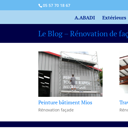
05 57 70 18 67
A.ABADI
Extérieurs
Le Blog – Rénovation de fa
Peinture bâtiment Mios
Tra
Rénovation façade
Réno