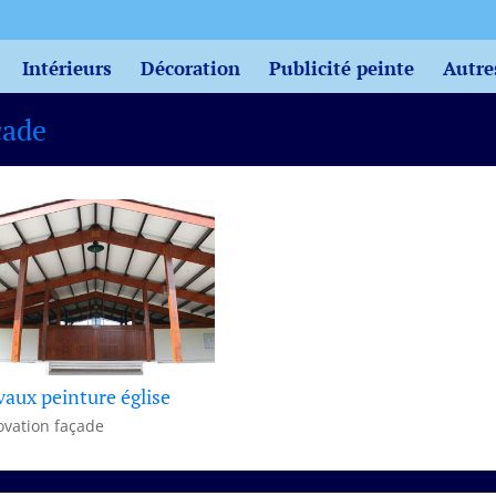
Intérieurs
Décoration
Publicité peinte
Autre
çade
vaux peinture église
vation façade