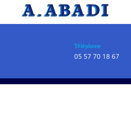
#TEXT#
Téléphone
05 57 70 18 67